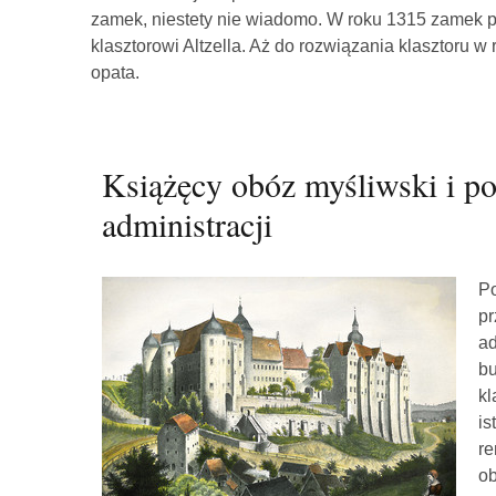
zamek, niestety nie wiadomo. W roku 1315 zamek prz
klasztorowi Altzella. Aż do rozwiązania klasztoru w
opata.
Książęcy obóz myśliwski i po
administracji
Po
pr
ad
bu
kl
is
re
ob