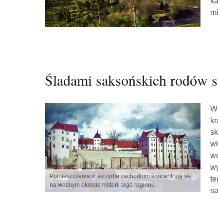
ka
mi
Śladami saksońskich rodów s
W 
kr
sk
wł
we
wy
Pomieszczenia w skrzydle zachodnim koncentrują się
te
na ważnym okresie historii tego regionu.
sa