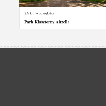
2,5 km w odległości
Park Klasztorny Altzella