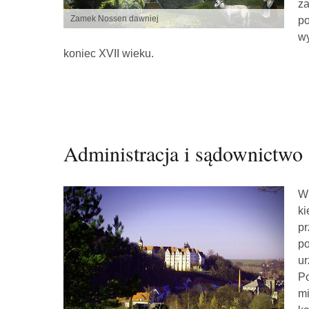
za
Zamek Nossen dawniej
po
wy
koniec XVII wieku.
Administracja i sądownictwo
W 
ki
pr
po
ur
Po
mi