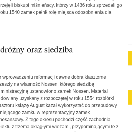
ejęli biskupi miśnieńscy, którzy w 1436 roku sprzedali go
 roku 1540 zamek pełnił rolę miejsca odosobnienia dla
dróżny oraz siedziba
 wprowadzeniu reformacji dawne dobra klasztorne
zeszły na własność Nossen, którego siedzibą
ministracyjną ustanowiono zamek Nossen. Materiał
dowlany uzyskany z rozpoczętej w roku 1554 rozbiórki
asztoru książę August kazał wykorzystać do przebudowy
tniejącego zamku w reprezentacyjny zamek
nesansowy. Z tego okresu pochodzi część zachodnia
iektu z trzema okrągłymi wieżami, przypominającymi te z