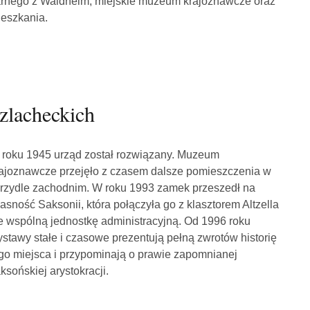
rnego z Waldheim, miejskie muzeum krajoznawcze oraz
eszkania.
zlacheckich
roku 1945 urząd został rozwiązany. Muzeum
ajoznawcze przejęło z czasem dalsze pomieszczenia w
rzydle zachodnim. W roku 1993 zamek przeszedł na
asność Saksonii, która połączyła go z klasztorem Altzella
 wspólną jednostkę administracyjną. Od 1996 roku
stawy stałe i czasowe prezentują pełną zwrotów historię
go miejsca i przypominają o prawie zapomnianej
ksońskiej arystokracji.